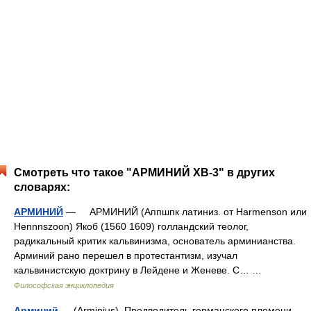
Смотреть что такое "АРМИНИЙ ХВ-3" в других
словарях:
АРМИНИЙ
— АРМИНИЙ (Аппшпк латиниз. от Harmenson или
Hennnszoon) Якоб (1560 1609) голландский теолог,
радикальный критик кальвинизма, основатель арминианства.
Арминий рано перешел в протестантизм, изучал
кальвинистскую доктрину в Лейдене и Женеве. С… …
Философская энциклопедия
Арминий
— (Arminius). Предводитель германского племени