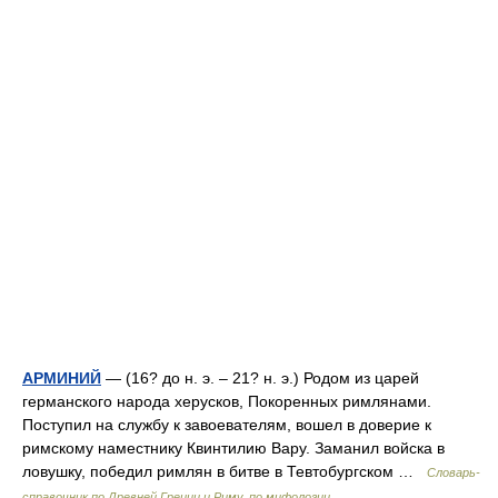
АРМИНИЙ
— (16? до н. э. – 21? н. э.) Родом из царей
германского народа херусков, Покоренных римлянами.
Поступил на службу к завоевателям, вошел в доверие к
римскому наместнику Квинтилию Вару. Заманил войска в
ловушку, победил римлян в битве в Тевтобургском …
Cловарь-
справочник по Древней Греции и Риму, по мифологии