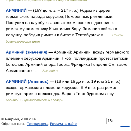
АРМИНИЙ
— (16? до н. э. – 21? н. э.) Родом из царей
германского народа херусков, Покоренных римлянами.
Поступил на службу к завоевателям, вошел в доверие к
римскому наместнику Квинтилию Вару. Заманил войска в
ловушку, победил римлян в битве в Тевтобургском …
Список
древнегреческих имен
Арминий (значения)
— Арминий: Арминий вождь германского
племени херусков Арминий, Якоб голландский протестантский
богослов. Арминий опера Георга Фридриха Генделя См. также
Арминианство …
Википедия
АРМИНИЙ (Arminius)
— (18 или 16 до н. э. 19 или 21 н. э.)
вождь германского племени херусков. В 9 н. э. разгромил
римскую армию полководца Вара в Тевтобургском лесу …
Большой Энциклопедический словарь
© Академик, 2000-2026
18+
Обратная связь:
Техподдержка
,
Реклама на сайте