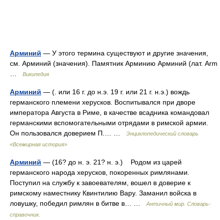
Арминий
— У этого термина существуют и другие значения,
см. Арминий (значения). Памятник Арминию Арминий (лат. Arm
…
Википедия
Арминий
— (. или 16 г. до н.э. 19 г. или 21 г. н.э.) вождь
германского племени херусков. Воспитывался при дворе
императора Августа в Риме, в качестве всадника командовал
германскими вспомогательными отрядами в римской армии.
Он пользовался доверием П.… …
Энциклопедический словарь
«Всемирная история»
Арминий
— (16? до н. э. 21? н. э.) Родом из царей
германского народа херусков, покоренных римлянами.
Поступил на службу к завоевателям, вошел в доверие к
римскому наместнику Квинтилию Вару. Заманил войска в
ловушку, победил римлян в битве в… …
Античный мир. Словарь-
справочник.